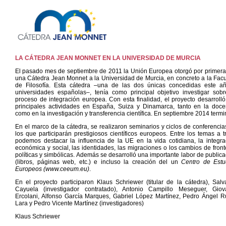
LA CÁTEDRA JEAN MONNET EN LA UNIVERSIDAD DE MURCIA
El pasado mes de septiembre de 2011 la Unión Europea otorgó por primera
una Cátedra Jean Monnet a la Universidad de Murcia, en concreto a la Facu
de Filosofía. Esta cátedra –una de las dos únicas concedidas este a
universidades españolas–, tenía como principal objetivo investigar sobr
proceso de integración europea. Con esta finalidad, el proyecto desarrolló
principales actividades en España, Suiza y Dinamarca, tanto en la doce
como en la investigación y transferencia científica. En septiembre 2014 termi
En el marco de la cátedra, se realizaron seminarios y ciclos de conferencia
los que participarán prestigiosos científicos europeos. Entre los temas a tr
podemos destacar la influencia de la UE en la vida cotidiana, la integra
económica y social, las identidades, las migraciones o los cambios de front
políticas y simbólicas. Además se desarrolló una importante labor de publica
(libros, páginas web, etc.) e incluso la creación del un
Centro de Estu
Europeos (www.ceeum.eu)
.
En el proyecto participaron Klaus Schriewer (titular de la cátedra), Salv
Cayuela (investigador contratado), Antonio Campillo Meseguer, Giov
Ercolani, Alfonso García Marques, Gabriel López Martínez, Pedro Ángel R
Lara y Pedro Vicente Martínez (investigadores)
Klaus Schriewer