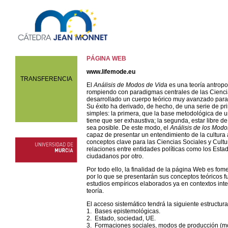
PÁGINA WEB
CONFERENCIAS
www.lifemode.eu
CONFERENCIAS EN
TRANSFERENCIA
El
Análisis de Modos de Vida
es una teoría antropol
INSTITUTOS
rompiendo con paradigmas centrales de las Ciencia
PÁGINA WEB
desarrollado un cuerpo teórico muy avanzado para 
Su éxito ha derivado, de hecho, de una serie de pr
simples: la primera, que la base metodológica de 
tiene que ser exhaustiva; la segunda, estar libre de
sea posible. De este modo, el
Análisis de los Modo
capaz de presentar un entendimiento de la cultura
conceptos clave para las Ciencias Sociales y Cultur
relaciones entre entidades políticas como los Estad
ciudadanos por otro.
Por todo ello, la finalidad de la página Web es fom
por lo que se presentarán sus conceptos teóricos 
estudios empíricos elaborados ya en contextos inte
teoría.
El acceso sistemático tendrá la siguiente estructura
1. Bases epistemológicas.
2. Estado, sociedad, UE.
3. Formaciones sociales, modos de producción (mo